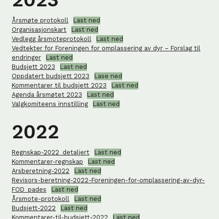
Årsmøte protokoll
Last ned
Organisasjonskart
Last ned
Vedlegg årsmoteprotokoll
Last ned
Vedtekter for Foreningen for omplassering av dyr – Forslag til
endringer
Last ned
Budsjett 2023
Last ned
Oppdatert budsjett 2023
Lase ned
Kommentarer til budsjett 2023
Last ned
Agenda årsmøtet 2023
Last ned
Valgkomiteens innstilling
Last ned
2022
Regnskap-2022_detaljert
Last ned
Kommentarer-regnskap
Last ned
Arsberetning-2022
Last ned
Revisors-beretning-2022-Foreningen-for-omplassering-av-dyr-
FOD_pades
Last ned
Årsmote-protokoll
Last ned
Budsjett-2022
Last ned
Kommentarer-til-budsjett-2022
Last ned