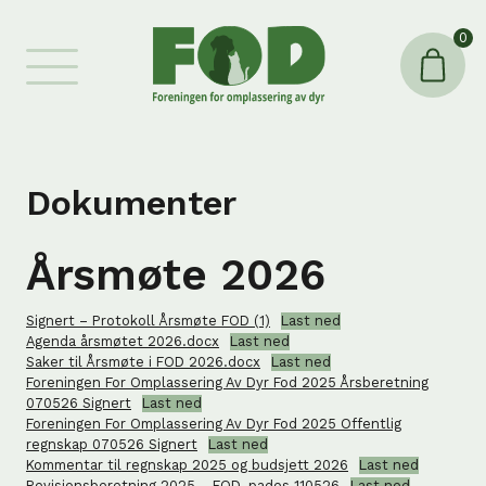
0
Dokumenter
Årsmøte 2026
Signert – Protokoll Årsmøte FOD (1)
Last ned
Agenda årsmøtet 2026.docx
Last ned
Saker til Årsmøte i FOD 2026.docx
Last ned
Foreningen For Omplassering Av Dyr Fod 2025 Årsberetning
070526 Signert
Last ned
Foreningen For Omplassering Av Dyr Fod 2025 Offentlig
regnskap 070526 Signert
Last ned
Kommentar til regnskap 2025 og budsjett 2026
Last ned
Revisjonsberetning 2025 – FOD_pades 110526
Last ned