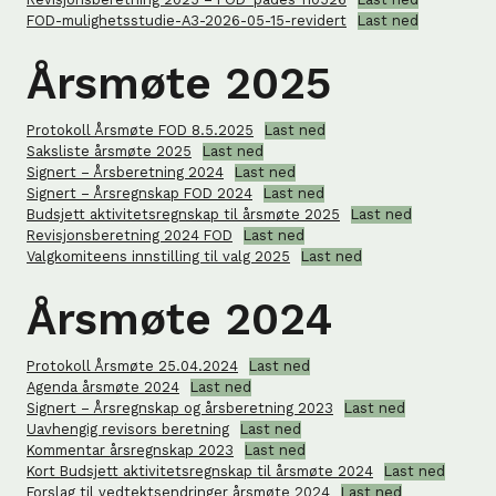
FOD-mulighetsstudie-A3-2026-05-15-revidert
Last ned
Årsmøte 2025
Protokoll Årsmøte FOD 8.5.2025
Last ned
Saksliste årsmøte 2025
Last ned
Signert – Årsberetning 2024
Last ned
Signert – Årsregnskap FOD 2024
Last ned
Budsjett aktivitetsregnskap til årsmøte 2025
Last ned
Revisjonsberetning 2024 FOD
Last ned
Valgkomiteens innstilling til valg 2025
Last ned
Årsmøte 2024
Protokoll Årsmøte 25.04.2024
Last ned
Agenda årsmøte 2024
Last ned
Signert – Årsregnskap og årsberetning 2023
Last ned
Uavhengig revisors beretning
Last ned
Kommentar årsregnskap 2023
Last ned
Kort Budsjett aktivitetsregnskap til årsmøte 2024
Last ned
Forslag til vedtektsendringer årsmøte 2024
Last ned