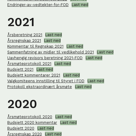
Endringer-av-vedtekter-for-FOD
Last ned
2021
Årsberetning 2021
Last ned
Årsregnskap 2021
Last ned
Kommentar til Regnskap 2021
Last ned
Sammenfatning av midler til vedlikehold 2021
Last ned
Uavhengig revisors beretning 2021-FOD
Last ned
Årsmøteprotokoll 2021
Last ned
Budsjett 2021
Last ned
Budsjett kommentarer 2021
Last ned
Valgkomiteens innstilling til Styret i FOD
Last ned
Protokoll ekstraordinært årsmøte
Last ned
2020
Årsmøteprotokoll 2020
Last ned
Budsjett 2020 kommentar
Last ned
Budsjett 2020
Last ned
Årsregnskap 2020
Last ned