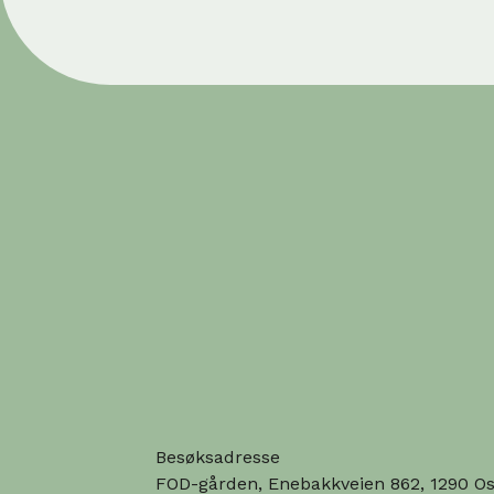
Besøksadresse
FOD-gården, Enebakkveien 862, 1290 Os