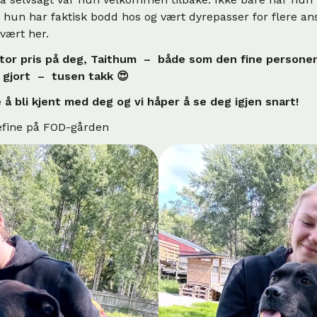
un har faktisk bodd hos og vært dyrepasser for flere ansat
 vært her.
stor pris på deg, Taithum – både som den fine personen
r gjort – tusen takk 😍
 å bli kjent med deg
og vi håper å se deg igjen snart!
efine på FOD-gården