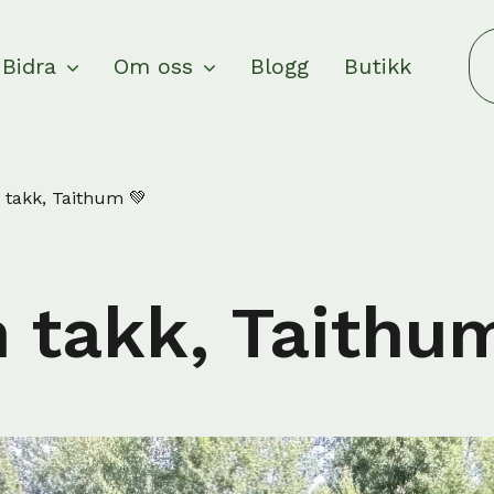
Bidra
Om oss
Blogg
Butikk
 takk, Taithum 💚
 takk, Taithu