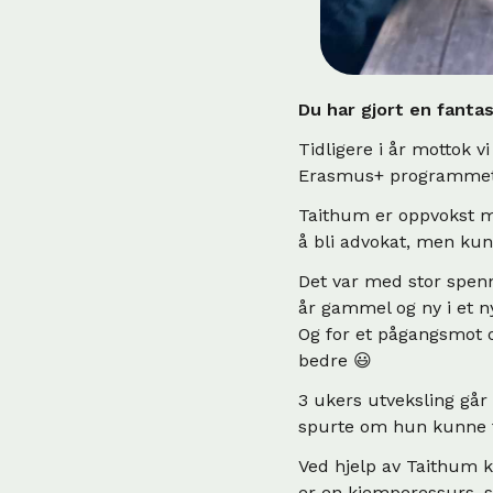
Du har gjort en fanta
Tidligere i år mottok v
Erasmus+ programmet,
Taithum er oppvokst m
å bli advokat, men kun
Det var med stor spenn
år gammel og ny i et n
Og for et pågangsmot o
bedre 😃
3 ukers utveksling går
spurte om hun kunne f
Ved hjelp av Taithum ku
er en kjemperessurs, 