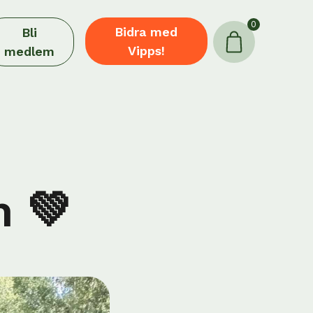
0
Bidra med
Bli
Vipps!
medlem
m 💚