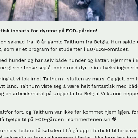
stisk innsats for dyrene på FOD-gården!
i en søknad fra 18 år gamle Taithum fra Belgia. Hun søkte 
 som er et program for studenter i EU/EØS-området.
ed hunder og har selv både hunder og katter. Hjemme i B
ne gjerne tenke seg å jobbe med dyr i sin utvekslingsperi
ing at vi tok imot Taithum i slutten av mars. Og gjett om
ytt land. Taithum viste seg å være helt fantastisk med bå
g en arbeidsmoral på ungjenta fra Belgia! Vi kunne nepp
 altfor fort, og Taithum var ikke før kommet hjem igjen, fø
å hjelpe til på FOD-gården i sommerferien sin 💚
nne vi lettere få kabalen til å gå opp i forhold til ferieavv
så selvsagt var hun velkommen tilbake. Ikke bare har hu