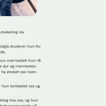
utveksling via
elgia studerer hun for
ode.
 hun overrasket! Kun 18
de dyr og mennesker.
e ha ønsket oss noen
r hun kontaktet oss og
ikling hos oss, og hun
n hatt sommerjobb på